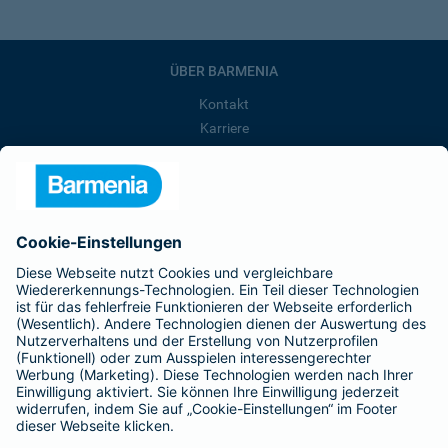
ÜBER BARMENIA
Kontakt
Karriere
Presse
Unternehmen
Anfahrt
Affiliate-Partner werden
Barmenia ist Teil der BarmeniaGothaer
BELIEBTE SEITEN
Kranken-Zusatzversicherung
Tierversicherungen
Haftpflichtversicherung
Hausratversicherung
SERVICE