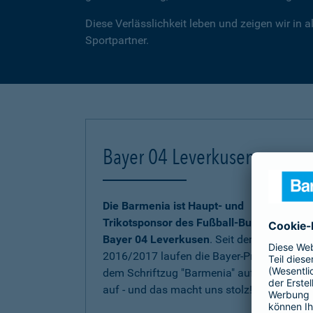
Diese Verlässlichkeit leben und zeigen wir in
Sportpartner.
Bayer 04 Leverkusen
Die Barmenia ist Haupt- und
Trikotsponsor des Fußball-Bundesligisten
Bayer 04 Leverkusen
. Seit der Saison
2016/2017 laufen die Bayer-Profis mit
dem Schriftzug "Barmenia" auf der Brust
auf - und das macht uns stolz!