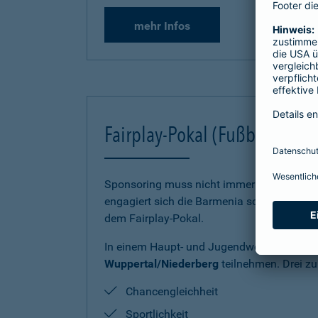
mehr Infos
Fairplay-Pokal (Fußballkrei
Sponsoring muss nicht immer im Großen st
engagiert sich die Barmenia schon seit 19
dem Fairplay-Pokal.
In einem Haupt- und Jugendwettbewerb kö
Wuppertal/Niederberg
teilnehmen. Drei zu
Chancengleichheit
Sportlichkeit