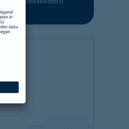
#MachenWirGern