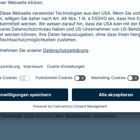
mehr Infos
s Wuppertal/Niederberg)
attfinden. Im Fußballkreis Wuppertal/Niederberg
76 in der Förderung der regionalen Amateurvereine mit
nnen alle
Amateurvereine des Fußballkreises
 fördernde Ziele sind mit dem Wettbewerb verbunden: