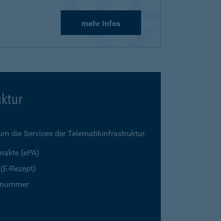
mehr Infos
uktur
m die Services der Telematikinfrastruktur.
enakte (ePA)
 (E-Rezept)
gsnummer