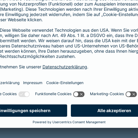
 Rechnung enthalten?
vereinbart ist. Wie erfolgt die Erstattung?
achten?
eht bevor. Was ist zu tun?
nersatz an. Muss ich einen Kostenvoranschlag ei
schlag ein?