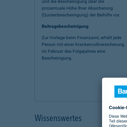
und die Bescheinigung über die
prozentuale Höhe Ihrer Absicherung
(Quotenbescheinigung) der Beihilfe vor.
Beitragsbescheinigung
Zur Vorlage beim Finanzamt, erhält jede
Person mit einer Krankenvollversicherung
im Februar des Folgejahres eine
Bescheinigung.
Wissenswertes