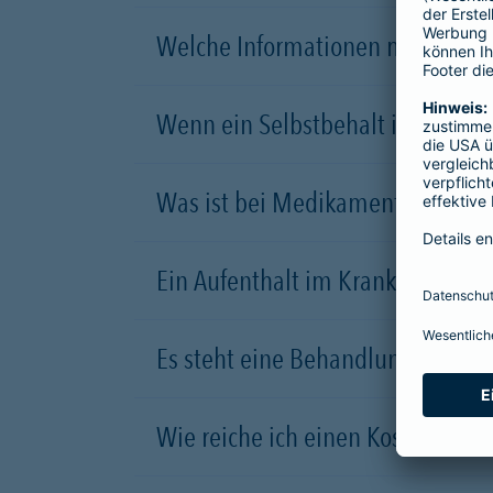
Welche Informationen muss eine
Wenn ein Selbstbehalt im Vertrag 
Was ist bei Medikamenten zu be
Ein Aufenthalt im Krankenhaus st
Es steht eine Behandlung für Zah
Wie reiche ich einen Kostenvoran