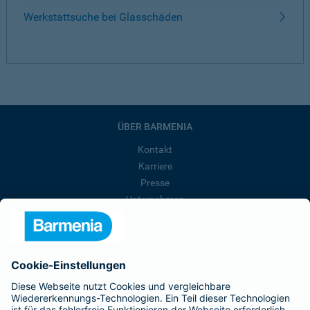
Werkstattsuche bei Glasschäden
ÜBER BARMENIA
Kontakt
Karriere
Presse
Unternehmen
Anfahrt
Affiliate-Partner werden
Barmenia ist Teil der BarmeniaGothaer
BELIEBTE SEITEN
Kranken-Zusatzversicherung