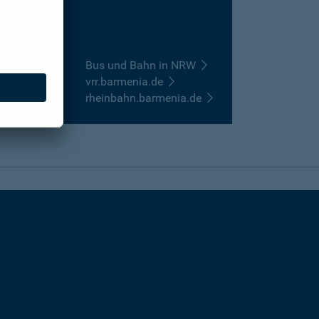
Bus und Bahn in NRW
vrr.barmenia.de
rheinbahn.barmenia.de