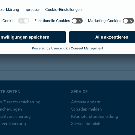
hn
 Verkehrsmitteln zu erreichen. Auch wenn die großzügigen
o verlocken, hier ein paar Links für eine "nachhaltige"
BTE SEITEN
SERVICE
n-Zusatzversicherung
Adresse ändern
rsicherungen
Schaden melden
ichtversicherung
Kilometerstandsmeldung
tversicherung
Serviceübersicht