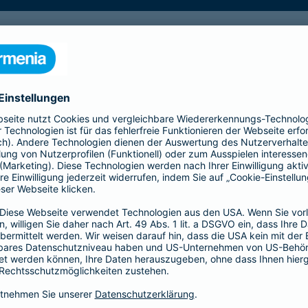
mund oder Köln (A1)
ldorf oder Essen