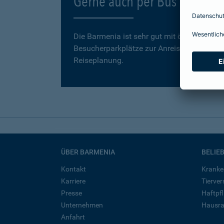
Gerne auch per Bus und Ba
Die Barmenia ist sehr gut mit öffentlichen
Besucherparkplätze zur Anreise mit dem Aut
Reiseplanung.
ÜBER BARMENIA
BELIE
Kontakt
Kranke
Karriere
Tierve
Presse
Haftpfl
Unternehmen
Hausra
Anfahrt