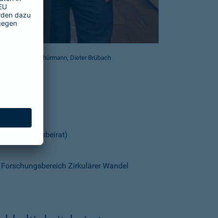
sbeirat), Georg Schürmann, Dieter Brübach
chhaltigkeitsbeirat)
t, Forschungsbereich Zirkulärer Wandel