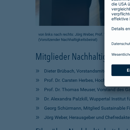
von links nach rechts: Jörg Weber, Prof. Thomas Meuser,
(Vorsitzender Nachhaltigkeitsbeirat)
Mitglieder Nachhaltigkeitsbe
Dieter Brübach, Vorstandsmitglied bei B.A.
Prof. Dr. Carsten Herbes, Hochschule für 
Prof. Dr. Thomas Meuser, Vorstand des Ga
Dr. Alexandra Palzkill, Wuppertal Institu
Georg Schürmann, Mitglied Sustainable Fi
Jörg Weber, Herausgeber und Chefredakte