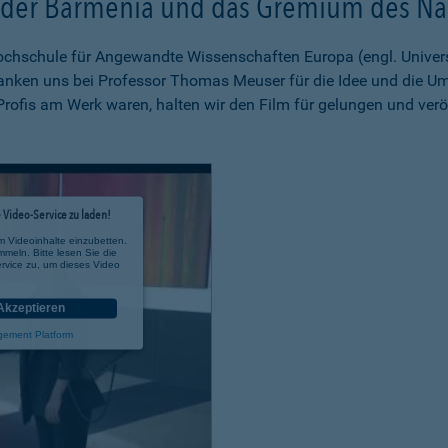
i der Barmenia und das Gremium des Nac
 Hochschule für Angewandte Wissenschaften Europa (engl. Unive
anken uns bei Professor Thomas Meuser für die Idee und die U
rofis am Werk waren, halten wir den Film für gelungen und verö
Video-Service zu laden!
m Videoinhalte einzubetten.
mmeln. Bitte lesen Sie die
rvice zu, um dieses Video
Akzeptieren
gement Platform