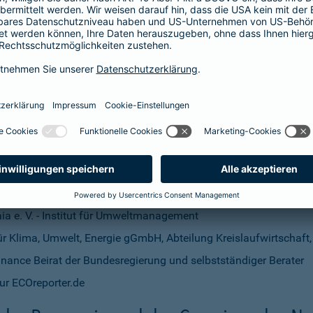
 Dr. Alexandra Palzkill, Prof. Carsten Herbes (stv. Vorsitzender Nachhaltigkeit
irat
U.M. e. V. (Vorsitzender Nachhaltigkeitsbeirat)
Wirtschaft und Umwelt Nürtingen-Geislingen (stv. Vorsitzender Na
ia e. V. - Institut für Umweltmanagement
t für Klima, Umwelt, Energie gGmbH, Abteilung Kreislaufwirtschaf
nance Beirat der Bundesregierung und selbstständiger Berater
ur ECOreporter.de